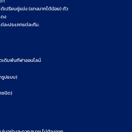
ีดำ
ได้เปรียบคู่แข่ง (แทงมากได้น้อย) ตัว
ีแดง
ต่ละประเภทแต่ละทีม.
เดิมพันกีฬาออนไลน์
กรูปแบบ)
กชนิด)
ได้เล่นอย่างสะดวกสบาย ไม่ต้องออก