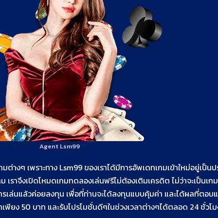
Agent Lsm99
กมต่างๆ เพราะทาง Lsm99 ของเราได้มีการอัพเดทเกมเข้าใหม่อยู่เป็นประจ
กม เราจึงเปิดโหมดเกมทดลองเล่นฟรีไม่ต้องเติมเครดิต ไม่ว่าจะเป็นเ
เล่นแล้วค่อยลงทุน เพื่อที่ท่านจะได้ลงทุนแบบคุ้มค่า และได้ผลที่ตอบแ
่ำเพียง 50 บาท และรับโปรโมชั่นดีๆในช่วงเวลาต่างๆได้ตลอด 24 ชั่วโม