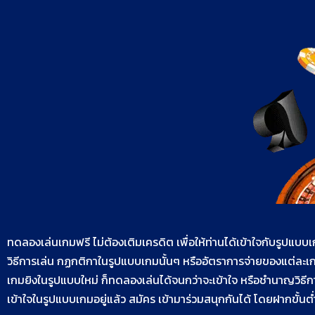
ทดลองเล่นเกมฟรี ไม่ต้องเติมเครดิต เพื่อให้ท่านได้เข้าใจกับรูปแบบเ
วิธีการเล่น กฏกติกาในรูปแบบเกมนั้นๆ หรืออัตราการจ่ายของแต่ละเ
เกมยิงในรูปแบบใหม่ ก็ทดลองเล่นได้จนกว่าจะเข้าใจ หรือชำนาญวิธีการ
เข้าใจในรูปแบบเกมอยู่แล้ว สมัคร เข้ามาร่วมสนุกกันได้ โดยฝากขั้นต