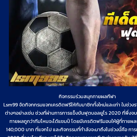
กิจกรรมร่วมสนุกทายผลกีฬา
Lsm99 จัดกิจกกรมแจกเครดิตฟรีให้กับมาชิกทั้งใหม่และเก่า ในช่วง
ต่างๆอย่างเช่น ช่วงที่ผ่านการการแข็งขันฟุตบอลยูโร 2020 ที่พึ่งจบไ
ทายผลถูกว่าทีมไหนจะได้แชมป์ โดยมีเครดิตฟรีมอบให้ผู้ที่ทายผล
140,000 บาท ที่แจกไป และกิจกรรมที่กำลังจะมาถึงในช่วงนี้คือ การ