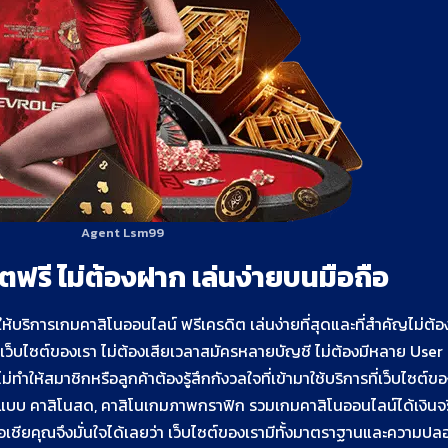
Agent Lsm99
ิตฟรี ไม่ต้องฝาก เล่นง่ายบนมือถือ
ดให้บริการเกมคาสิโนออนไลน์ ฟรีเครดิต เล่นง่ายที่สุดและที่สำคัญไม่ต้อ
ไซต์ของเรา ไม่ต้องเสียเวลาสมัครหลายบัญชี ไม่ต้องมีหลาย User ซึ
ม่ทำให้สมาชิกหรือลูกค้าต้องรู้สึกกังวลใจที่เข้ามาใช้บริการที่เว็บไซต์
แบบ คาสิโนสด, คาสิโนเกมภาพกราฟิก รวมเกมคาสิโนออนไลน์ได้เงินจริง
ชียคุณจึงมั่นใจได้เลยว่า เว็บไซต์ของเรามีทั้งมาตราฐานและความปล