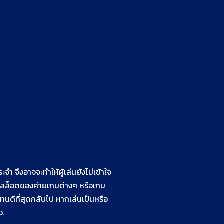
ำ จึงอาจจะทำให้ผู้เล่นยังไม่เข้าใจ
กมสล็อตของค่ายเกมต่างๆ หรือเกม
ทนดีที่สุดกลับไป หากเล่นเป็นหรือ
ง.