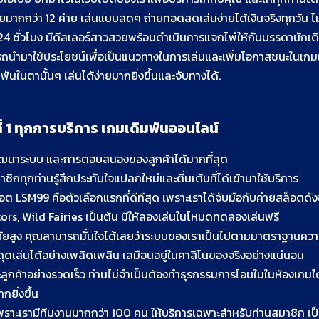
ชียมากกว่า 12 ค่าย เล่นแบบสดๆ ถ่ายทอดสดเล่นง่ายได้เงินจริงทุกวัน 
 24 ชั่วโมง มีดีลเลอร์สาวสวยพร้อมดำเนินการแจกไพ่ให้กับบรรดานักเ
ถนำมาใช้ประโยชน์เพื่อเป็นแนวทางในการเล่นและเพิ่มโอกาสชนะในเกมเด
มพันในตานั้นๆ เล่นได้ง่ายมากยิ่งขึ้นและจับทางได้.
ี่ 1 ทุกการบริการ เกมเดิมพันออนไลน์
ัฒนาระบบ และการตอบสนองของลูกค้าได้มากที่สุด
ชิกทุกท่านรู้สึกประทับใจแปลกใหม่และตื่นเต้นที่ได้เข้ามาใช้บริการ
็อต
LSM99 คือตัวเลือกแรกที่ดีทีสุด เพราะเราได้
จับ
มื
อกับค่ายสล็อตดังชั
ors, Wild Fairies
เป็นต้น มีให้ลองเล่นในโหมดทดลองเล่นฟรี
อดภัยสูง คุณสามารถมั่นใจได้เลยว่าระบบของเราเป็นไปตามมาตราฐาน
ล่นได้อย่างเพลิดเพลิน เสมือนอยู่ในคาสิโนของจริงอย่างแน่นอน
าอย่างรวดเร็ว ท่านไม่จำเป็นต้องทำธุรกรรมการโอนในในห้องเกมใดๆ
ยิ่งขึ้น
เพราะเรามีทีมงานมากกว่า 100 คน ให้บริการเฉพาะสำหรับท่านสมาชิก เป็