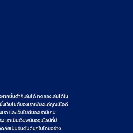
งฝากขั้นต่ำก็เล่นได้ ทดลองเล่นได้ใน
่งเว็บไซต์ของเราเพียงแค่คุณมีไอดี
ของเรา และเว็บไซต์ของเรามีเกม
 เราเป็นเว็บพนันออนไลน์ที่มี
อดภัยเป็นอันดับต้นๆในไทยอย่าง