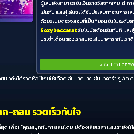
ผู้เล่นยังสามารถรับเงินรางวัลจากเกมได้ ภา
เช่นกัน และผู้เล่นจะได้รับประสบการณ์การเล
ด้วยระบบตรวจสอบที่เป็นที่ยอมรับในระดับส
Sexybaccarat
รับโบนัสต้อนรับทันที และล
ประจำเดือนของเราสนใจเล่นบาคาร่ากับเราต
สมัครได้ที่ LOBB
ง่ายเข้าถึงได้รวดเร็วมีเกมให้เลือกเล่นมากมายเช่นบาคาร่า รูเล็ต
าก-ถอน รวดเร็วทันใจ
ที่สุด เพื่อให้คุณสนุกกับการเล่นโดยไม่ต้องเสียเวลา และเรายัง