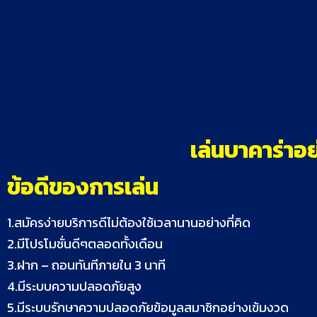
เล่นบาคาร่าอย่
ข้อดีของการเล่น
1.สมัครง่ายบริการดีไม่ต้องใช้เวลานานอย่างที่คิด
2.มีโปรโมชั่นดีๆตลอดทั้งเดือน
3.ฝาก – ถอนทันทีภายใน 3 นาที
4.มีระบบความปลอดภัยสูง
5.มีระบบรักษาความปลอดภัยข้อมูลสมาชิกอย่างเข้มงวด