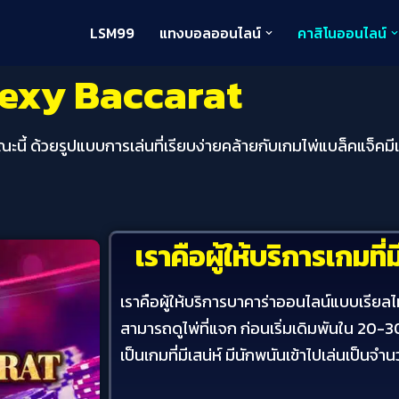
LSM99
แทงบอลออนไลน์
คาสิโนออนไลน์
exy Baccarat
นี้ ด้วยรูปแบบการเล่นที่เรียบง่ายคล้ายกับเกมไพ่แบล็คแจ็คมีเทค
เราคือผู้ให้บริการเกมที่
เราคือผู้ให้บริการบาคาร่าออนไลน์แบบเรียลไ
สามารถดูไพ่ที่แจก ก่อนเริ่มเดิมพันใน 20-3
เป็นเกมที่มีเสน่ห์ มีนักพนันเข้าไปเล่นเป็นจ