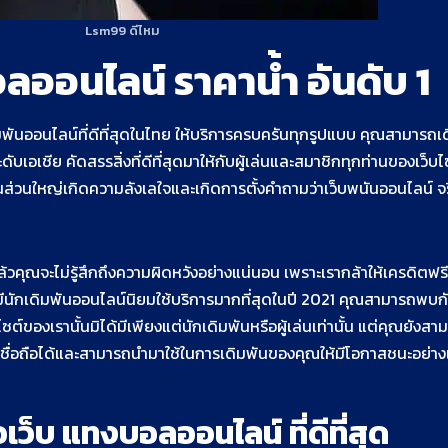
Lsm99 ดีไหม
ลออนไลน์ ราคาน้ำ อันดับ 1
บเดิมพันออนไลน์ที่ดีที่สุดในไทย ให้บริการครบครันทุกรูปแบบ คุณสามารถ
ับเอเชีย คัดสรรสิ่งที่ดีที่สุดมาให้กับผู้เล่นและสมาชิกทุกท่านของเว็บไซต์
นส่วนใหญ่เกิดความลังเลใจและเกิดการตั้งคำถามว่าเว็บพนันออนไลน์ จร
ล้วคุณจะไม่รู้สึกถึงความผิดหวังอย่างแน่นอน เพราะเรากล้าให้เครดิตฟรีได
ที่มีนักเดิมพันออนไลน์นิยมใช้บริการมากที่สุดในปี 2021 คุณสามารถ
ไซต์ของเรานั้นมิได้มีเพียงแต่นักเดิมพันหรือผู้เล่นเท่านั้น แต่คุณยังส
ลที่เชื่อถือได้และสามารถนำมาใช้ในการเดิมพันของคุณให้มีโอกาสชนะอย่า
เว็บ แทงบอลออนไลน์ ที่ดีที่สุด