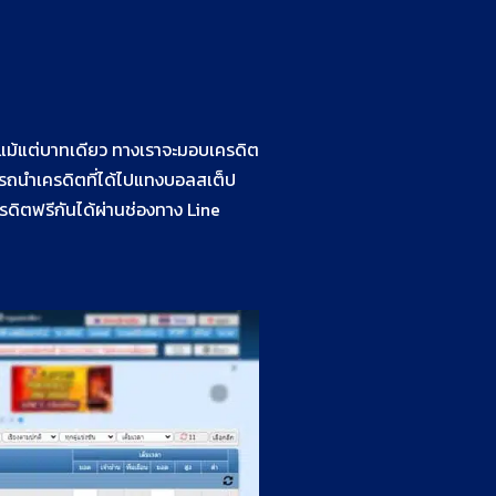
ินแม้แต่บาทเดียว ทางเราจะมอบเครดิต
มารถนำเครดิตที่ได้ไปแทงบอลสเต็ป
รดิตฟรีกันได้ผ่านช่องทาง Line