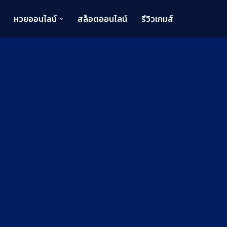
หวยออนไลน์
สล็อตออนไลน์
รีวิวเกมส์