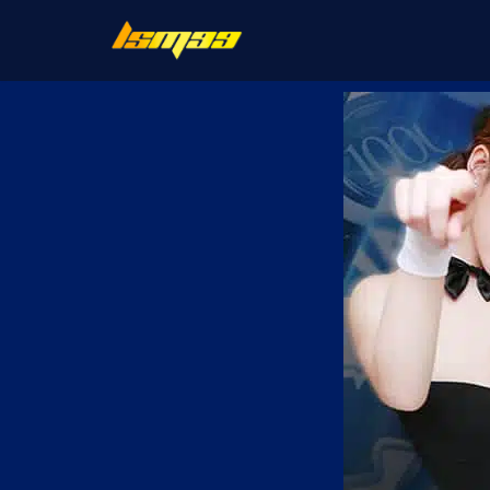
Skip
to
content