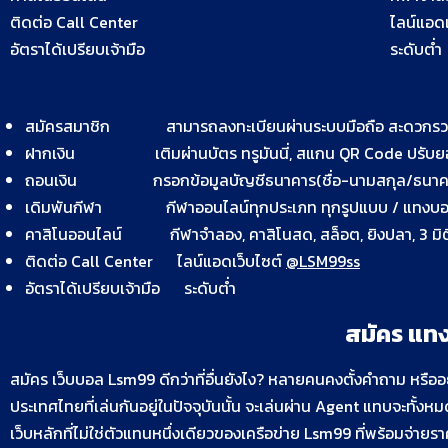
ติดต่อ Call Center
ไลน์แอด
อัตราได้เปรียบเจ้ามือ
ระดับต่ำ
สมัครสมาชิก สามารถลงทะเบียนผ่านระบบมือถือ สะดวกรวดเร็
ฝากเงิน เติมผ่านบัตร ทรูมันนี่, สแกน QR Code ปรับยอด
ถอนเงิน กรอกข้อมูลบัญชีธนาคาร(ชื่อ-นามสกุล/ธนาคาร ต้องตรง
เดิมพันกีฬา กีฬาออนไลน์ทุกประเภท ทุกรูปแบบ / แทงบอลออ
คาสิโนออนไลน์ กีฬาจำลอง, คาสิโนสด, สล็อต, ยิงปลา, 3 มิติ, 
ติดต่อ Call Center ไลน์แอดเว็บไซต์
@LSM99ss
อัตราได้เปรียบเจ้ามือ ระดับต่ำ
สมัคร แทง
สมัคร เว็บบอล Lsm99 ดีกว่าที่อื่นยังไง? หลายคนคงตั้งคำถาม หรือ
ประเทศไทยที่เล่นกันอยู่ในปัจจุบันนั้น จะเล่นผ่าน Agent แทบจะทั้งหมด ซ
เว็บหลักที่ไม่ใช่ตัวแทนหนึ่งเดียวของเครือข่าย Lsm99 ที่พร้อมจ่ายร