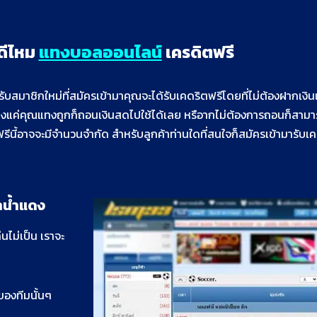
ดีไหม
แทงบอลออนไลน์
เครดิตฟรี
บสมาชิกใหม่ที่สมัครเข้ามาคุณจะได้รับเคดริตฟรีโดยที่ไม่ต้องฝากเง
เพียงแค่คุณแทงถูกก็ถอนเงินสดไปใช้ได้เลย หรือากไม่ต้องการถอนก็สา
ี้อาจจะมีจำนวนจำกัด สำหรับลูกค้าท่านใดที่สนใจก็สมัครเข้ามารับเค
าน้ำแดง
นไม่เป็น เราจะ
ของทีมนั้นๆ