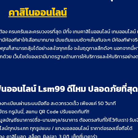
คาสิโนออนไลน์
ูกต้อง ครบครันและครบวงจรที่สุด มีทั้ง เกมคาสิโนออนไลน์ เกมออนไลน์ เ
งเรามีห้องกีฬาให้เลือกมากมาย นับแต้มแบบชัดๆเห็นกันจะๆ มีห้องกีฬาจร
รั้งคุณก็สามารถลุ้นได้อย่างสะใจทุกครั้ง จะในฤดูกาลลึกดังๆ นอกจากน
อีกด้วย เว็บไซต์ของเรามีมาตรฐานด้านการให้บริการและให้บริการอย่าง
มพันออนไลน์ Lsm99 ดีไหม ปลอดภัยที่สุด
ทะเบียนผ่านระบบมือถือ สะดวกรวดเร็ว เพียงแค่ 50 วินาที
บัตร ทรูมันนี่, สแกน QR Code ปรับยอดทันที!!
ูลบัญชีธนาคาร(ชื่อ-นามสกุล/ธนาคาร ต้องตรงกับที่ให้ไว้กับเรา) รับเงิ
ลน์ทุกประเภท ทุกรูปแบบ / แทงบอลออนไลน์ ราคาต่อรองเชื่อถือได้
ง, คาสิโนสด, สล็อต, ยิงปลา, 3 มิติ, เซ็กซี่บาคาร่า