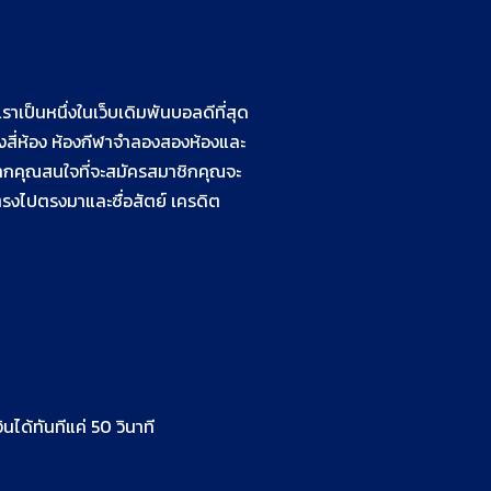
ราเป็นหนึ่งในเว็บเดิมพันบอลดีที่สุด
ิงสี่ห้อง ห้องกีฬาจำลองสองห้องและ
ี้หากคุณสนใจที่จะสมัครสมาชิกคุณจะ
ตรงไปตรงมาและซื่อสัตย์ เครดิต
นได้ทันทีแค่ 50 วินาที