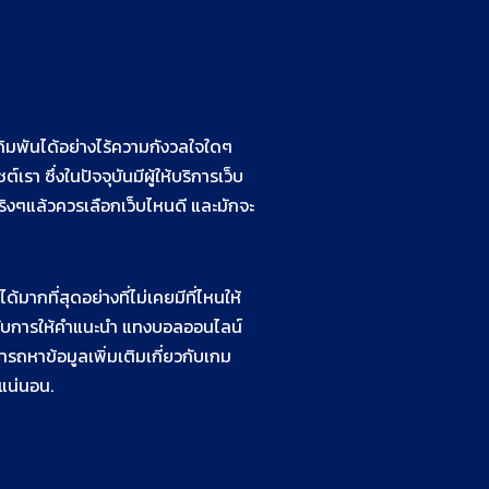
เดิมพันได้อย่างไร้ความกังวลใจใดๆ
เรา ซึ่งในปัจจุบันมีผู้ให้บริการเว็บ
ิงๆแล้วควรเลือกเว็บไหนดี และมักจะ
้มากที่สุดอย่างที่ไม่เคยมีที่ไหนให้
พบกับการให้คำแนะนำ แทงบอลออนไลน์
ามารถหาข้อมูลเพิ่มเติมเกี่ยวกับเกม
งแน่นอน.