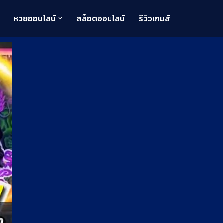
หวยออนไลน์
สล็อตออนไลน์
รีวิวเกมส์