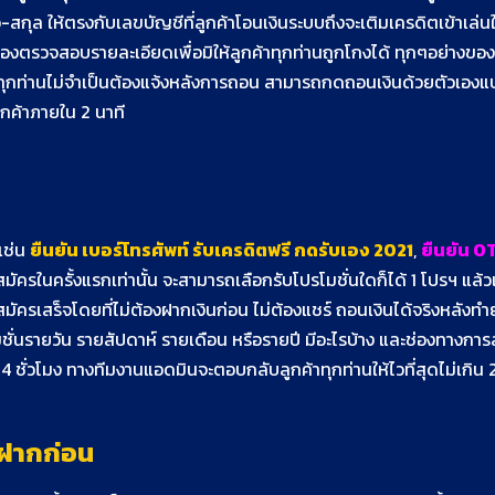
สกุล ให้ตรงกับเลขบัญชีที่ลูกค้าโอนเงินระบบถึงจะเติมเครดิตเข้าเล่นใ
รวจสอบรายละเอียดเพื่อมิให้ลูกค้าทุกท่านถูกโกงได้ ทุกๆอย่างของชื่
ุกท่านไม่จำเป็นต้องแจ้งหลังการถอน สามารถกดถอนเงินด้วยตัวเองแบบ
ลูกค้าภายใน 2 นาที
เช่น
ยืนยัน เบอร์โทรศัพท์ รับเครดิตฟรี กดรับเอง 2021
,
ยืนยัน O
ี่สมัครในครั้งแรกเท่านั้น จะสามารถเลือกรับโปรโมชั่นใดก็ได้ 1 โปรฯ แล
งสมัครเสร็จโดยที่ไม่ต้องฝากเงินก่อน ไม่ต้องแชร์ ถอนเงินได้จริงหลัง
มชั่นรายวัน รายสัปดาห์ รายเดือน หรือรายปี มีอะไรบ้าง และช่องทางการ
ั่วโมง ทางทีมงานแอดมินจะตอบกลับลูกค้าทุกท่านให้ไวที่สุดไม่เกิน 2
งฝากก่อน