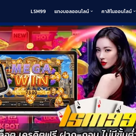
LSM99
แทงบอลออนไลน์
คาสิโนออนไลน์