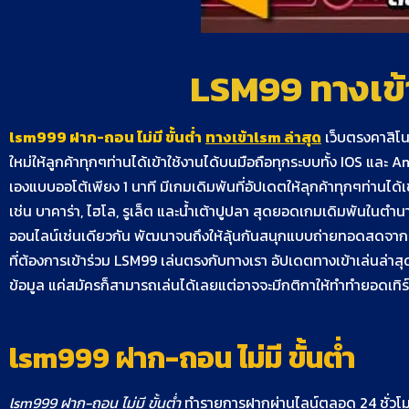
LSM99 ทางเข้า
lsm999 ฝาก-ถอน ไม่มี ขั้นต่ํา
ทางเข้าlsm ล่าสุด
เว็บตรงคาสิโน
ใหม่ให้ลูกค้าทุกๆท่านได้เข้าใช้งานได้บนมือถือทุกระบบทั้ง IOS และ 
เองแบบออโต้เพียง 1 นาที มีเกมเดิมพันที่อัปเดตให้ลุกค้าทุกๆท่านไ
เช่น บาคาร่า, ไฮโล, รูเล็ต และน้ำเต้าปูปลา สุดยอดเกมเดิมพันในตำ
ออนไลน์เช่นเดียวกัน พัฒนาจนถึงให้ลุ้นกันสนุกแบบถ่ายทอดสดจากบ่อ
ที่ต้องการเข้าร่วม LSM99 เล่นตรงกับทางเรา อัปเดตทางเข้าเล่นล่าส
ข้อมูล แค่สมัครก็สามารถเล่นได้เลยแต่อาจจะมีกติกาให้ทำทำยอดเทิร์น
lsm999 ฝาก-ถอน ไม่มี ขั้นต่ํา
lsm999 ฝาก-ถอน ไม่มี ขั้นต่ํา
ทำรายการฝากผ่านไลน์ตลอด 24 ชั่วโมง ล