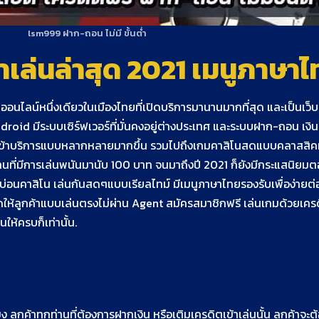
lsm999 ฝาก-ถอน ไม่มี ขั้นต่ํา
เล่นล่าสุด 2021 เมนูภาษาไ
ออนไลน์หนึ่งเดียวในเมืองไทยที่เปิดบริการมานานมากที่สุด และเป็นเว็บ
Android มีระบบเซิร์ฟเวอร์ที่มั่นคงอยู่ต่างประเทศ และระบบฝาก-ถอน เงิ
ด้เข้าบริการแบบหลากหลายมากขึ้น รวมไปถึงเกมคาสิโนสดแบบคลาสสิคที่เ
นานที่มีการเล่นพนันมานับ 100 บาท จนมาถึงปี 2021 ก็ยังมีกระแสนิยม
นคาสิโน เล่นกันสดๆแบบเรียลไทม์ มีเมนูภาษาไทยรองรับเพื่อง่ายต่อก
ุดให้ลูกค้าแบบเล่นตรงไม่ผ่าน Agent สมัครสมาชิกฟรี เล่นเกมด้วยเครด
ให้ครบก็เท่านั้น.
ูกค้าทุกท่านที่ต้องการฝากเงิน หรือเติมเครดิตเข้าเล่นนั้น ลูกค้าจะ